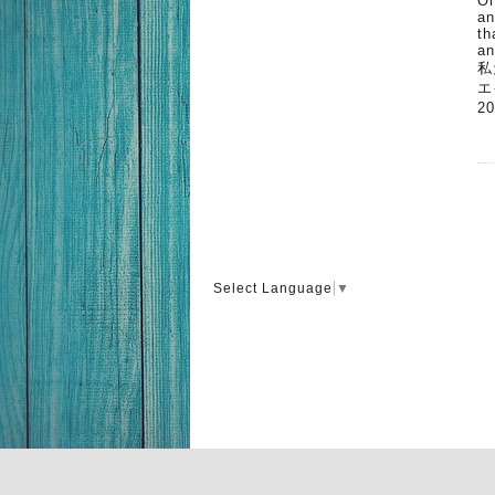
On
an
th
an
私
エ
2
Select Language
▼