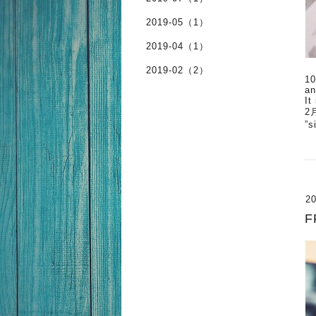
2019-05（1）
2019-04（1）
2019-02（2）
10
an
It
2
”
20
F